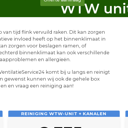
CONTACT
WTW uni
n tijd flink vervuild raken. Dit kan zorgen
atieve invloed heeft op het binnenklimaat in
kan zorgen voor beslagen ramen, of
echterd binnenklimaat kan ook verschillende
laapproblemen en allergieën.
entilatieService24 komt bij u langs en reinigt
en gewenst kunnen wij ook de gehele box
en en vraag een reiniging aan!
REINIGING WTW-UNIT + KANALEN