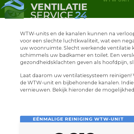
HOME
MECHANISCHE VENTILATIE
WTW UNIT
Skip
to
content
WTW-units en de kanalen kunnen na verloop va
voor een slechte luchtkwaliteit, wat een neg
uw woonruimte. Slecht werkende ventilatie 
schimmels uw badkamer en toilet. Een versl
gezondheidsklachten geven als hoofdpijn, s
Laat daarom uw ventilatiesysteem reinigen! V
de WTW-unit en bijbehorende kanalen. Indi
vernieuwen. Bekijk hieronder de mogelijkhed
EÉNMALIGE REINIGING WTW-UNIT